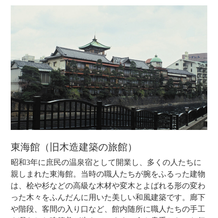
東海館（旧木造建築の旅館）
昭和3年に庶民の温泉宿として開業し、多くの人たちに
親しまれた東海館。当時の職人たちが腕をふるった建物
は、桧や杉などの高級な木材や変木とよばれる形の変わ
った木々をふんだんに用いた美しい和風建築です。廊下
や階段、客間の入り口など、館内随所に職人たちの手工