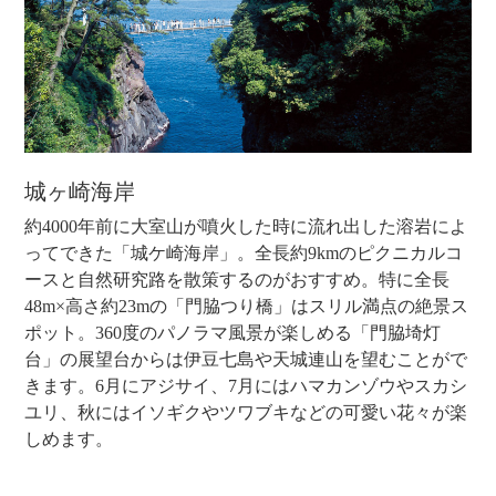
城ヶ崎海岸
約4000年前に大室山が噴火した時に流れ出した溶岩によ
ってできた「城ケ崎海岸」。全長約9kmのピクニカルコ
ースと自然研究路を散策するのがおすすめ。特に全長
48m×高さ約23mの「門脇つり橋」はスリル満点の絶景ス
ポット。360度のパノラマ風景が楽しめる「門脇埼灯
台」の展望台からは伊豆七島や天城連山を望むことがで
きます。6月にアジサイ、7月にはハマカンゾウやスカシ
ユリ、秋にはイソギクやツワブキなどの可愛い花々が楽
しめます。