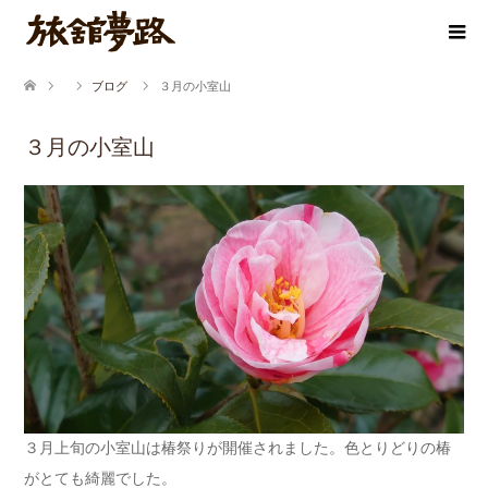
ブログ
３月の小室山
３月の小室山
３月上旬の小室山は椿祭りが開催されました。色とりどりの椿
がとても綺麗でした。